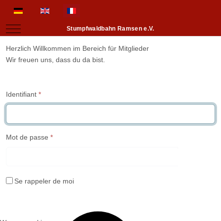
Sélectionnez votre langue
Mobile Menu Toggle
Stumpfwaldbahn Ramsen e.V.
Herzlich Willkommen im Bereich für Mitglieder
Wir freuen uns, dass du da bist.
Identifiant
*
Mot de passe
*
Affiche
Se rappeler de moi