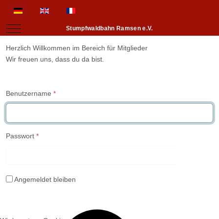
Sprache auswählen
Mobile Menu Toggle
Stumpfwaldbahn Ramsen e.V.
Herzlich Willkommen im Bereich für Mitglieder
Wir freuen uns, dass du da bist.
Benutzername
*
Passwort
*
Passwo
Angemeldet bleiben