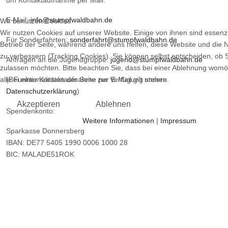
um Kontaktaufnahme per Mail.
E-Mail:
info@stumpfwaldbahn.de
Wir benutzen Cookies
Wir nutzen Cookies auf unserer Website. Einige von ihnen sind essenzi
Für Sonderfahrten:
sonderfahrt@stumpfwaldbahn.de
Betrieb der Seite, während andere uns helfen, diese Website und die 
zu verbessern (Tracking Cookies). Sie können selbst entscheiden, ob 
Anfragen an die Jugendgruppe:
jugend@stumpfwaldbahn.de
zulassen möchten. Bitte beachten Sie, dass bei einer Ablehnung womö
alle Funktionalitäten der Seite zur Verfügung stehen.
(Bei einer Kontaktaufnahme per E-Mail gilt unsere
Datenschutzerklärung
)
Akzeptieren
Ablehnen
Spendenkonto:
Weitere Informationen
|
Impressum
Sparkasse Donnersberg
IBAN: DE77 5405 1990 0006 1000 28
BIC: MALADE51ROK