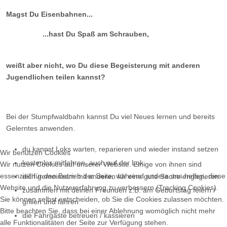
Magst Du Eisenbahnen...
...hast Du Spaß am Schrauben,
weißt aber nicht, wo Du diese Begeisterung mit anderen
Jugendlichen teilen kannst?
Bei der Stumpfwaldbahn kannst Du viel Neues lernen und bereits
Gelerntes anwenden.
du kannst Loks warten, reparieren und wieder instand setzen
Wir benutzen Cookies
kostenlos mitfahren, auch auf der Lok
Wir nutzen Cookies auf unserer Website. Einige von ihnen sind
essenziell für den Betrieb der Seite, während andere uns helfen, diese
dich gemeinsam mit anderen für eine gute Sache engagieren
Website und die Nutzererfahrung zu verbessern (Tracking Cookies).
zusammen mit deinen Freunden z.B. am Geburtstag feiern /
Sie können selbst entscheiden, ob Sie die Cookies zulassen möchten.
grillen und fahren
Bitte beachten Sie, dass bei einer Ablehnung womöglich nicht mehr
die Fahrgäste betreuen / kassieren
alle Funktionalitäten der Seite zur Verfügung stehen.