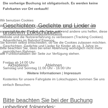
Die vorherige Buchung ist obligatorisch. Es werden keine
Fahrkarten vor Ort verkauft!
Wir benutzen Cookies
Geschichten, Gedichte und Lieder in
Wir nutzen Cookies auf unserer Website. Einige von ihnen sind
unserem Lokschuppen:
essenziell für den Betrieb der Seite, während andere uns helfen, diese
Website und die Nutzererfahrung zu verbessern (Tracking Cookies).
Adventliches im Bahnhof Eiswoog
Sie können selbst entscheiden, ob Sie die Cookies zulassen möchten.
Geschichten, Gedichte und Lieder für Kinder ab ca. 3 Jahre im
Bitte beachten Sie, dass bei einer Ablehnung womöglich nicht mehr
gemütlichen Rahmen.
alle Funktionalitäten der Seite zur Verfügung stehen.
Freitag ab 14:00 Uhr
Akzeptieren
Ablehnen
Samstag und Sonntag 11:00 Uhr - 16:00 Uhr
Weitere Informationen
|
Impressum
Kostenlos für unsere Fahrgäste im Lokschuppen, kommen Sie uns
einfach Besuchen.
Bitte beachten Sie bei der Buchung
unbedingt folgendes: