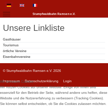
Sprache auswählen
Mobile Menu Toggle
Stumpfwaldbahn Ramsen e.V.
Unsere Linkliste
Gasthäuser
Tourismus
örtliche Vereine
Eisenbahnvereine
© Stumpfwaldbahn Ramsen e.V. 2026
Impressum
Datenschutzerklärung
Login
Wir benutzen Cookies
Wir nutzen Cookies auf unserer Website. Einige von ihnen sind
essenziell für den Betrieb der Seite, während andere uns helfen, diese
Website und die Nutzererfahrung zu verbessern (Tracking Cookies).
Sie können selbst entscheiden, ob Sie die Cookies zulassen möchten.