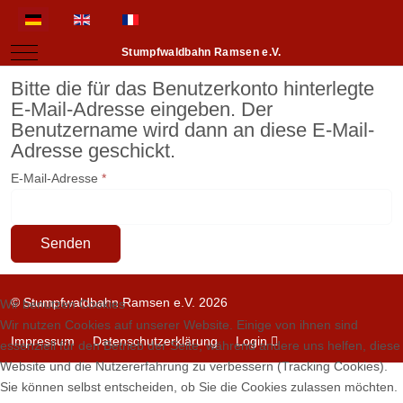
Sprache auswählen
Mobile Menu Toggle
Stumpfwaldbahn Ramsen e.V.
Bitte die für das Benutzerkonto hinterlegte
E-Mail-Adresse eingeben. Der
Benutzername wird dann an diese E-Mail-
Adresse geschickt.
E-Mail-Adresse
*
Senden
© Stumpfwaldbahn Ramsen e.V. 2026
Wir benutzen Cookies
Wir nutzen Cookies auf unserer Website. Einige von ihnen sind
Impressum
Datenschutzerklärung
Login
essenziell für den Betrieb der Seite, während andere uns helfen, diese
Website und die Nutzererfahrung zu verbessern (Tracking Cookies).
Sie können selbst entscheiden, ob Sie die Cookies zulassen möchten.